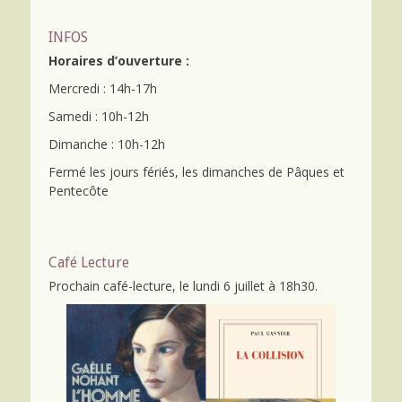
v
g
u
INFOS
a
e
Horaires d’ouverture :
t
s
i
Mercredi : 14h-17h
é
o
v
Samedi : 10h-12h
n
è
Dimanche : 10h-12h
n
d
Fermé les jours fériés, les dimanches de Pâques et
e
e
Pentecôte
m
v
e
u
n
e
t
Café Lecture
s
Prochain café-lecture, le lundi 6 juillet à 18h30.
É
v
è
n
e