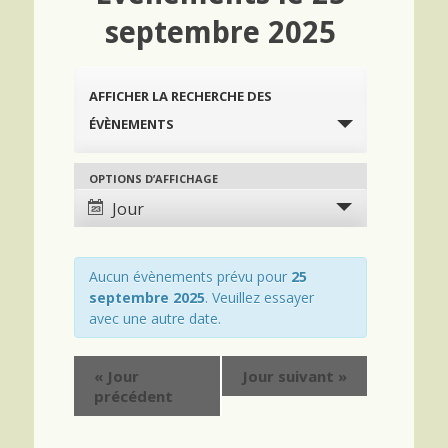
septembre 2025
R
AFFICHER LA RECHERCHE DES
e
ÉVÈNEMENTS
c
h
e
OPTIONS D’AFFICHAGE
N
a
r
Jour
v
c
i
h
g
Aucun évènements prévu pour
25
e
a
septembre 2025
. Veuillez essayer
e
avec une autre date.
t
t
i
n
o
«
Jour
Jour suivant
»
a
n
précédent
d
v
e
i