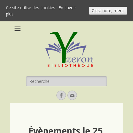
Ce site utilise des cookies :
En savoir
C'est noté, merci
plus.
Bibliothèque
Yzeron
Recherche
pour:
Facebook
Email
Évènements le 25