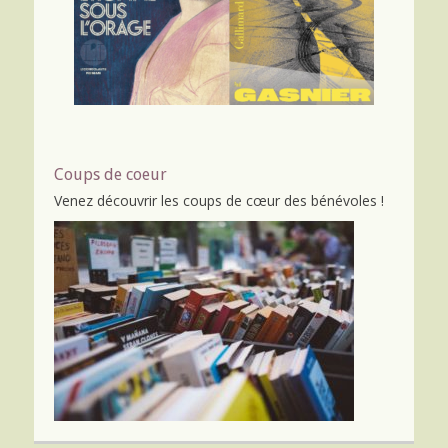
m
e
n
t
s
Coups de coeur
Venez découvrir
les coups de cœur
des bénévoles !